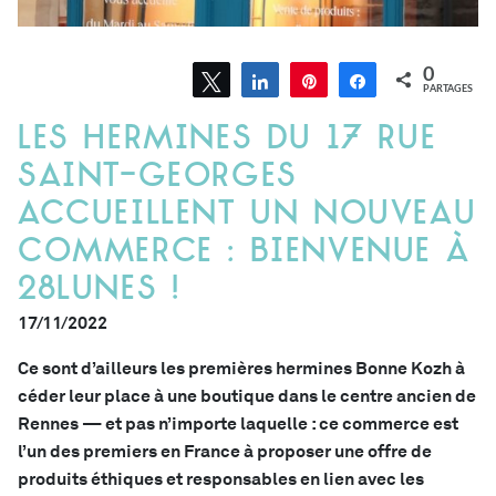
0
Tweetez
Partagez
Épingle
Partagez
PARTAGES
Les hermines du 17 rue
Saint-Georges
accueillent un nouveau
commerce : bienvenue à
28lunes !
17/11/2022
Ce sont d’ailleurs les premières hermines Bonne Kozh à
céder leur place à une boutique dans le centre ancien de
Rennes — et pas n’importe laquelle : ce commerce est
l’un des premiers en France à proposer une offre de
produits éthiques et responsables en lien avec les