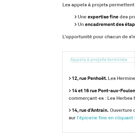
Les appels à projets permettent
Une
des pr
>
expertise fine
Un
>
encadrement des éta
L’opportunité pour chacun de s’i
Appels à projets terminés
Les Hermine
> 12, rue Penhoët.
> 14 et 16 rue Pont-aux-Foulo
commerçant·es : Les Herbes Sa
Ouverture d
> 14, rue d’Antrain.
sur
l’épicerie fine en cliquant 