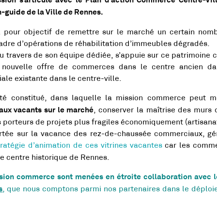
ssion s’articule avec le Plan d’action Commerce Centre-Vil
an-guide de la Ville de Rennes.
a pour objectif de remettre sur le marché un certain nom
adre d’opérations de réhabilitation d’immeubles dégradés.
au travers de son équipe dédiée, s’appuie sur ce patrimoin
une nouvelle offre de commerces dans le centre ancien d
ale existante dans le centre-ville.
é constitué, dans laquelle la mission commerce peut mob
, conserver la maîtrise des murs
aux vacants sur le marché
 porteurs de projets plus fragiles économiquement (artisana
portée sur la vacance des rez-de-chaussée commerciaux, gé
tratégie d’animation de ces vitrines vacantes
car les comme
le centre historique de Rennes.
ssion commerce sont menées en étroite collaboration avec
, que nous comptons parmi nos partenaires dans le déploiem
s