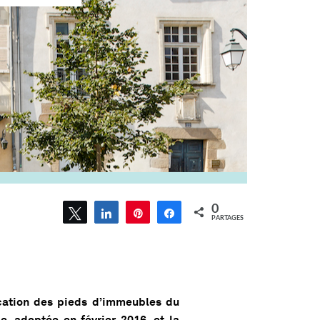
0
Tweetez
Partagez
Épingle
Partagez
PARTAGES
ication des pieds d’immeubles du