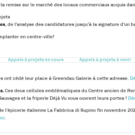
 la remise sur le marché des locaux commerciaux acquis dans 
ojets
, de l’analyse des candidatures jusqu’à la signature d’un ba
pes
mplanter en centre-ville!
Appels à projets en cours
Appels à projets à venir
s ont cédé leur place à Greendau Galerie à cette adresse.
Dé
Ces deux cellules emblématiques du Centre ancien de Ren
ns.
uvages et la friperie Déjà Vu vous ouvrent leurs portes !
Déc
e l’épicerie italienne La Fabbrica di Supino fin novembre 20
ici
.