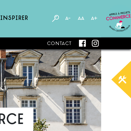
’inspirer
A-
AA
A+
Contact
rce