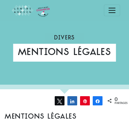
Passer
le
contenu
Divers
Mentions légales
0
Tweetez
Partagez
Épingle
Partagez
PARTAGES
MENTIONS LÉGALES