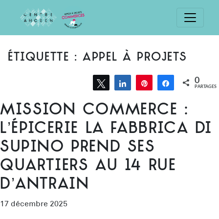
ÉTIQUETTE :
APPEL À PROJETS
0
Tweetez
Partagez
Épingle
Partagez
PARTAGES
Mission commerce :
l’épicerie La Fabbrica di
Supino prend ses
quartiers au 14 rue
d’Antrain
17 décembre 2025