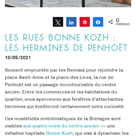
0
Tweetez
Partagez
Épingle
Partagez
PARTAGES
Les rues Bonne Kozh :
les hermines de Penhoët
10/05/2021
Souvent empruntée par les Rennais pour rejoindre la
place Saint-Anne et la place des Lices, la rue de
Penhoët est un passage incontournable du centre
ancien. Entre les commerces et les habitations du
quartier, vous apercevrez aux fenêtres d’attachantes
hermines qui éveilleront certainement votre curiosité.
Ces mustélidés emblématiques de la Bretagne sont
visibles
aux quatre coins du centre ancien
— une
initiative baptisée
Bonne Kozh
, qui vise à dynamiser les