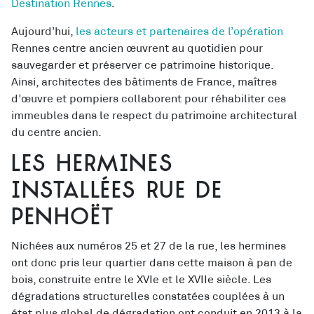
Destination Rennes
.
Aujourd’hui,
les acteurs et partenaires de l’opération
Rennes centre ancien œuvrent au quotidien pour
sauvegarder et préserver ce patrimoine historique.
Ainsi, architectes des bâtiments de France, maîtres
d’œuvre et pompiers collaborent pour réhabiliter ces
immeubles dans le respect du patrimoine architectural
du centre ancien.
Les hermines
installées rue de
Penhoët
Nichées aux numéros 25 et 27 de la rue, les hermines
ont donc pris leur quartier dans cette maison à pan de
bois, construite entre le XVIe et le XVIIe siècle. Les
dégradations structurelles constatées couplées à un
état plus global de dégradation ont conduit en 2013 à la