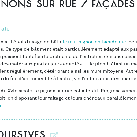
gnons sur rue / façades
rale
s, il était d’usage de bâtir
le mur pignon en façade rue
, pe
s. Ce ty
pe de bâtiment était particulièrement adapté aux par
posaient toutefois le problème de l’entretien des chéneaux 
ns des matériaux pas toujours adaptés — le plomb étant un m
aient régulièrement, détériorant ainsi les murs mitoyens. Autr
n du feu d’un immeuble à l’autre, via l’imbrication des charpe
 du XVIe siècle, le pignon sur rue est interdit. Progressiveme
toit, en disposant leur faitage et leurs chéneaux parallèlement
u
.
coursives