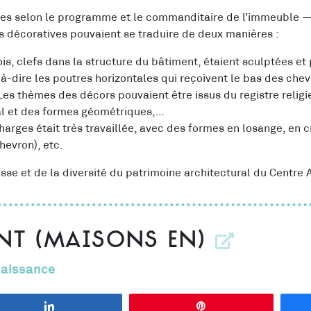
ées selon le programme et le commanditaire de l’immeuble —
ns décoratives pouvaient se traduire de deux manières :
is, clefs dans la structure du bâtiment, étaient sculptées et pe
à-dire les poutres horizontales qui reçoivent l
e bas des chev
Les thèmes des décors pouvaient être issus du registre religie
al et des formes géométriques,…
harges était très travaillée, avec des formes en losange, en cr
hevron), etc.
sse et de la diversité du patrimoine architectural du Centre
nt (maisons en)
aissance
Partagez
Épingle