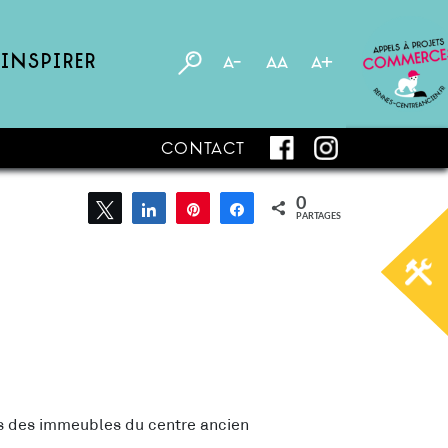
’inspirer
A-
AA
A+
Contact
0
Tweetez
Partagez
Épingle
Partagez
PARTAGES
ts des immeubles du centre ancien