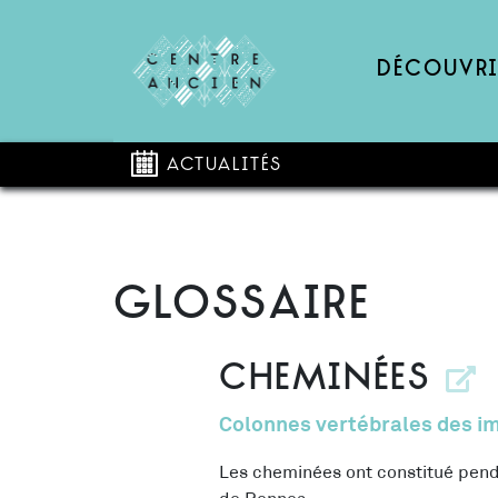
Découvri
Actualités
Passer
le
contenu
GLOSSAIRE
Cheminées
Colonnes vertébrales des i
Les cheminées ont constitué pend