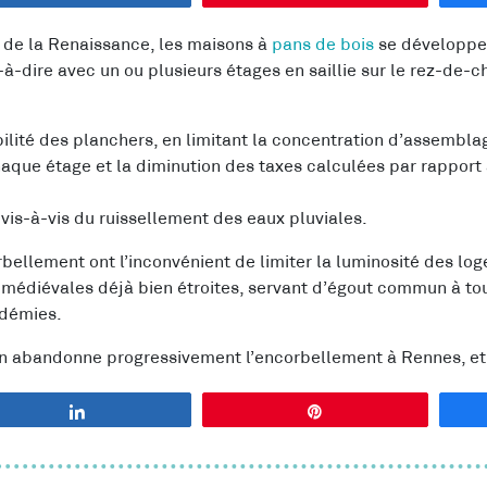
 de la Renaissance, les maisons à
pans de bois
se développent
à-dire avec un ou plusieurs étages en saillie sur le rez-de-c
bilité des planchers, en limitant la concentration d’assemb
aque étage et la diminution des taxes calculées par rapport 
vis-à-vis du ruissellement des eaux pluviales.
bellement ont l’inconvénient de limiter la luminosité des log
s médiévales déjà bien étroites, servant d’égout commun à tou
idémies.
, on abandonne progressivement l’encorbellement à Rennes, et 
Partagez
Épingle