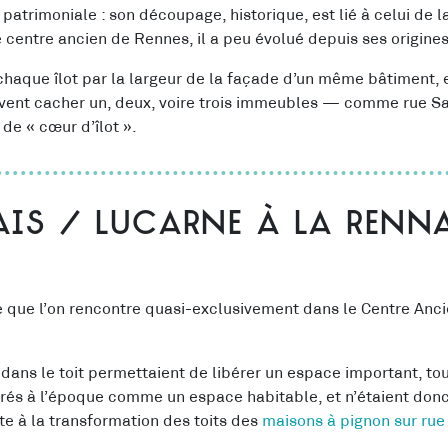
e patrimoniale : son découpage, historique, est lié à celui de l
e centre ancien de Rennes, il a peu évolué depuis ses origines
 chaque îlot par la largeur de la façade d’un même bâtiment,
uvent cacher un, deux, voire trois immeubles — comme rue S
 de « cœur d’îlot ».
is / lucarne à la renn
ale que l’on rencontre quasi-exclusivement dans le Centre Anc
ns le toit permettaient de libérer un espace important, tout
rés à l’époque comme un espace habitable, et n’étaient donc
te à la transformation des toits des
maisons à pignon sur rue